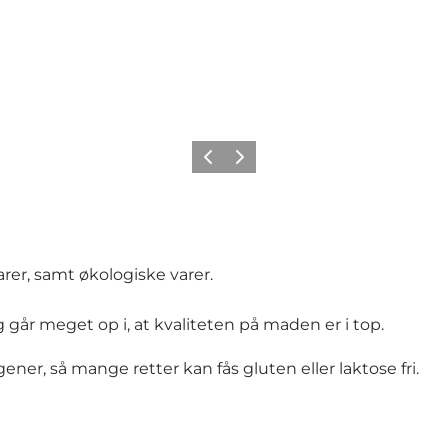
Forrige billede
Næste billede
rer, samt økologiske varer.
går meget op i, at kvaliteten på maden er i top.
ener, så mange retter kan fås gluten eller laktose fri.