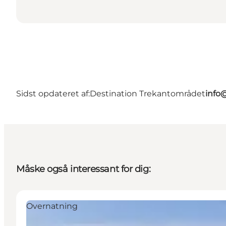
Sidst opdateret af:
Destination Trekantområdet
info
Måske også interessant for dig:
Overnatning