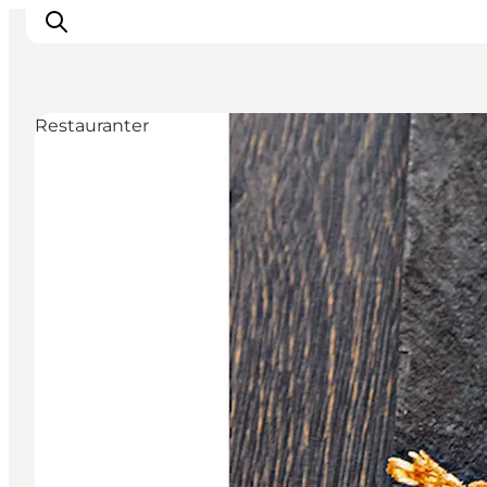
Restauranter
Det sker
Spis, drik og shop
Kunstlandet
Se og oplev
Find vej
Sov godt
Book overnatning