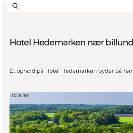
Hotel Hedemarken nær billund -
Det sker
Spis, drik og shop
Kunstlandet
Et ophold på Hotel Hedemarken byder på ren 
Se og oplev
Find vej
Sov godt
Hoteller
Book overnatning