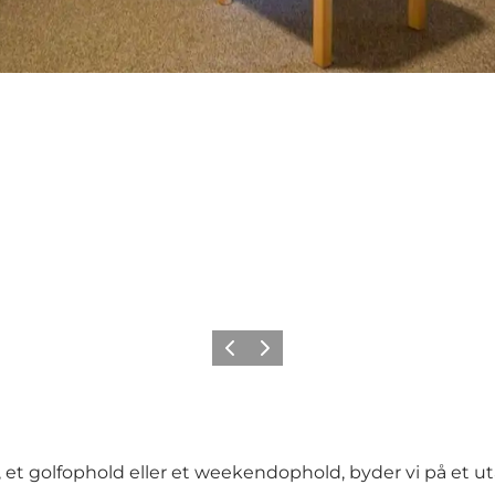
Forrige billede
Næste billede
 et golfophold eller et weekendophold, byder vi på et ut