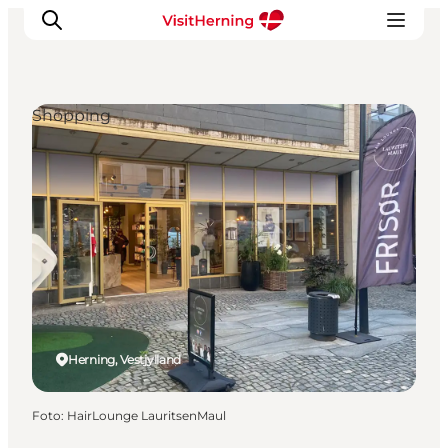
Shopping
Det sker
Spis, drik og shop
Kunstlandet
Se og oplev
Find vej
Sov godt
Book overnatning
Herning, Vestjylland
Foto
:
HairLounge LauritsenMaul