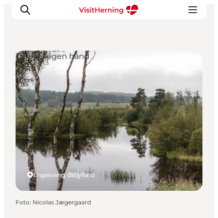
Ture på egen hånd
Det sker
Spis, drik og shop
Kunstlandet
Se og oplev
Find vej
Sov godt
Book overnatning
Engesvang, Østjylland
Foto
:
Nicolas Jægergaard