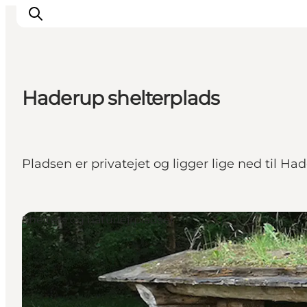
Haderup shelterplads
Det sker
Spis, drik og shop
Kunstlandet
Pladsen er privatejet og ligger lige ned til Had
Se og oplev
Find vej
Sov godt
Shelters og naturlejrpladser
Book overnatning