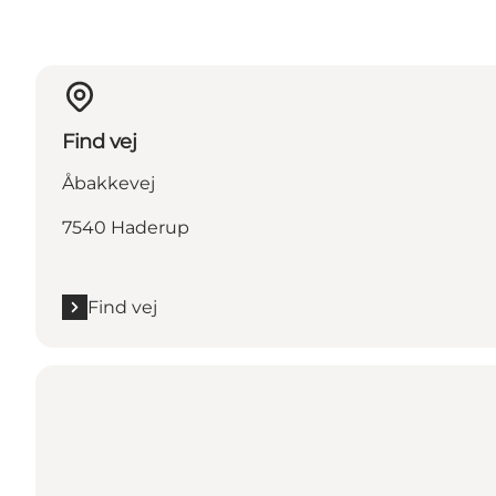
Find vej
Åbakkevej
7540 Haderup
Find vej