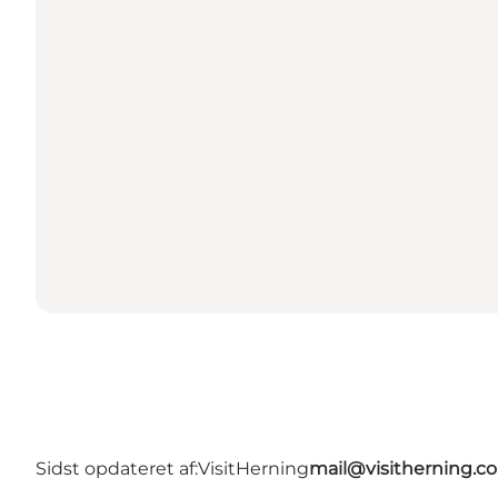
Sidst opdateret af:
VisitHerning
mail@visitherning.c