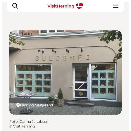
Shopping
Det sker
Spis, drik og shop
Kunstlandet
Se og oplev
Find vej
Sov godt
Book overnatning
Herning, Vestjylland
Foto
:
Carina Jakobsen
©
VisitHerning