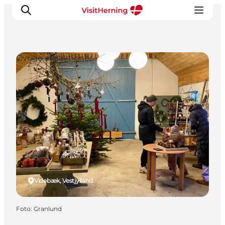
Øvrige attraktioner
Det sker
Spis, drik og shop
Kunstlandet
Se og oplev
Find vej
Sov godt
Book overnatning
Videbæk, Vestjylland
Foto
:
Granlund