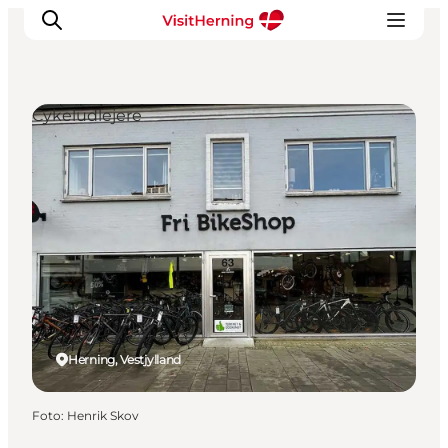
Cykeludlejere
Det sker
Spis, drik og shop
Kunstlandet
Se og oplev
Find vej
Sov godt
Book overnatning
Herning, Vestjylland
Foto
:
Henrik Skov