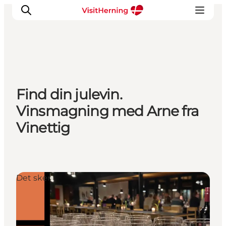
Det sker
Find din julevin.
Spis, drik og shop
Vinsmagning med Arne fra
Kunstlandet
Vinettig
Se og oplev
Find vej
Sov godt
Book overnatning
Det sker