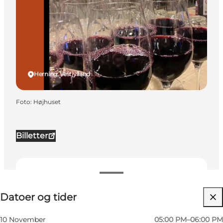
Herning, Vestjylland
Foto
:
Højhuset
Billetter
Datoer og tider
Datoer og tider
Besøg hjemmeside
Min virksomhed, Mig selv, Min partner, Venner
10 November
05:00 PM–06:00 PM