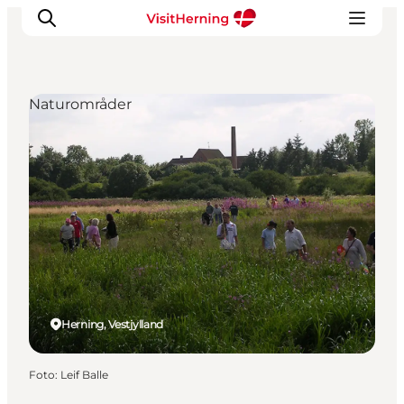
Naturområder
Det sker
Spis, drik og shop
Kunstlandet
Se og oplev
Find vej
Sov godt
Book overnatning
Herning, Vestjylland
Foto
:
Leif Balle