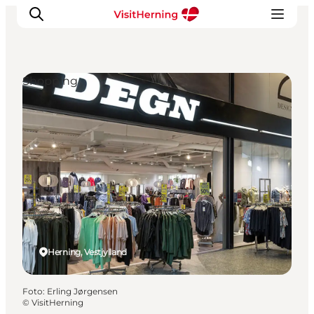
Shopping
Det sker
Spis, drik og shop
Kunstlandet
Se og oplev
Find vej
Sov godt
Book overnatning
Herning, Vestjylland
Foto
:
Erling Jørgensen
©
VisitHerning