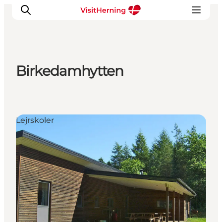
Birkedamhytten
Det sker
Spis, drik og shop
Kunstlandet
Lejrskoler
Se og oplev
Find vej
Sov godt
Book overnatning