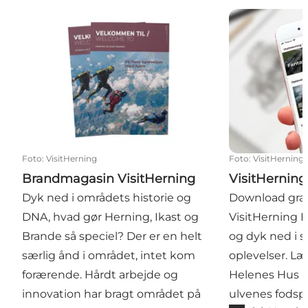
Brandmagasin VisitHerning
VisitHerning E
Foto
:
VisitHerning
Foto
:
VisitHerning
Brandmagasin VisitHerning
VisitHerning
Dyk ned i områdets historie og
Download gra
DNA, hvad gør Herning, Ikast og
VisitHerning E
Brande så speciel? Der er en helt
og dyk ned i
særlig ånd i området, intet kom
oplevelser. Læ
forærende. Hårdt arbejde og
Helenes Hus p
innovation har bragt området på
ulvenes fodspo