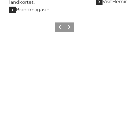
VisitHernin
landkortet.
Brandmagasin
Forrige billede
Næste billede
Share your wonders