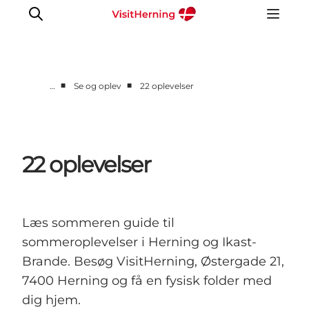
■
■
…
Se og oplev
22 oplevelser
Det sker
Spis, drik og shop
Kunstlandet
22 oplevelser
Se og oplev
Find vej
Sov godt
Læs sommeren guide til
Book overnatning
sommeroplevelser i Herning og Ikast-
Brande. Besøg VisitHerning, Østergade 21,
7400 Herning og få en fysisk folder med
dig hjem.