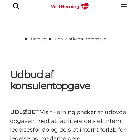
■
■
Herning
Udbud af konsulentopgave
Det sker
Spis, drik og shop
Kunstlandet
Udbud af
Se og oplev
konsulentopgave
Find vej
Sov godt
Book overnatning
UDLØBET
VisitHerning ønsker at udbyde
opgaven med at facilitere dels et internt
ledelsesforløb og dels et internt forløb for
ledelse og medarbejdere.