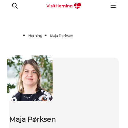
■
■
Herning
Maja Pørksen
Det sker
Spis, drik og shop
Kunstlandet
Se og oplev
Find vej
Sov godt
Book overnatning
Maja Pørksen