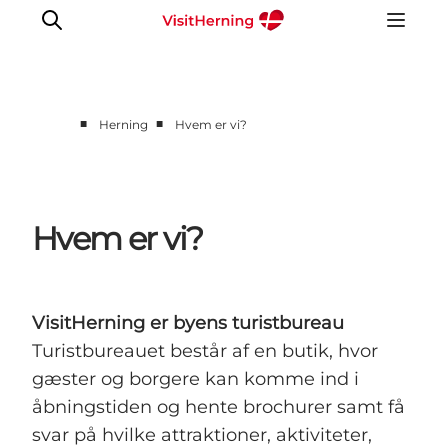
■
■
Herning
Hvem er vi?
Det sker
Spis, drik og shop
Kunstlandet
Hvem er vi?
Se og oplev
Find vej
Sov godt
VisitHerning er byens turistbureau
Book overnatning
Turistbureauet består af en butik, hvor
gæster og borgere kan komme ind i
åbningstiden og hente brochurer samt få
svar på hvilke attraktioner, aktiviteter,