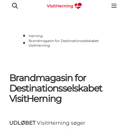
■
Herning
Brandmagasin for Destinationsselskabet
■
VisitHerning
Det sker
Spis, drik og shop
Kunstlandet
Se og oplev
Brandmagasin for
Find vej
Destinationsselskabet
Sov godt
VisitHerning
Book overnatning
UDLØBET
VisitHerning søger