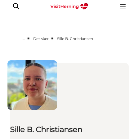
■
■
…
Det sker
Sille B. Christiansen
Det sker
Spis, drik og shop
Kunstlandet
Se og oplev
Find vej
Sov godt
Book overnatning
Sille B. Christiansen