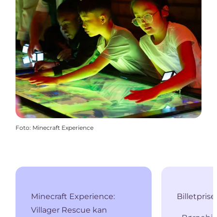
Foto
:
Minecraft Experience
Minecraft Experience:
Billetprise
Villager Rescue kan