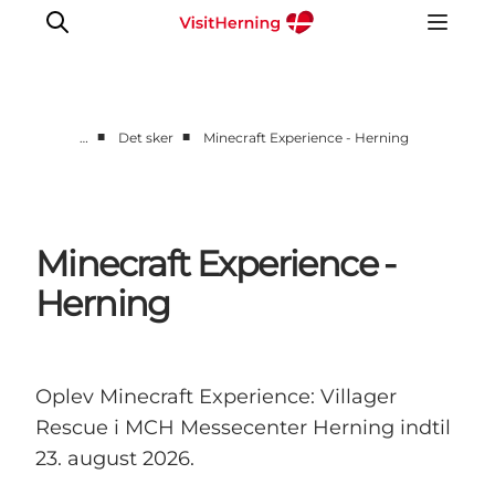
■
■
…
Det sker
Minecraft Experience - Herning
Det sker
Spis, drik og shop
Kunstlandet
Minecraft Experience -
Se og oplev
Herning
Find vej
Sov godt
Book overnatning
Oplev Minecraft Experience: Villager
Rescue i MCH Messecenter Herning indtil
23. august 2026.