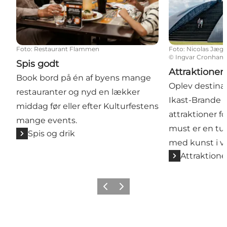
Foto
:
Restaurant Flammen
Foto
:
Nicolas Jæg
©
Ingvar Cronha
Spis godt
Attraktioner
Book bord på én af byens mange
Oplev destina
restauranter og nyd en lækker
Ikast-Brande 
middag før eller efter Kulturfestens
attraktioner f
mange events.
must er en tur
Spis og drik
med kunst i v
Attraktione
Forrige billede
Næste billede