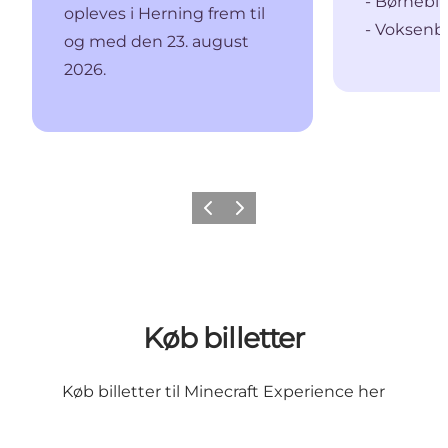
- Børnebill
opleves i Herning frem til
- Voksenbil
og med den 23. august
2026.
Forrige billede
Næste billede
Køb billetter
Køb billetter til Minecraft Experience her