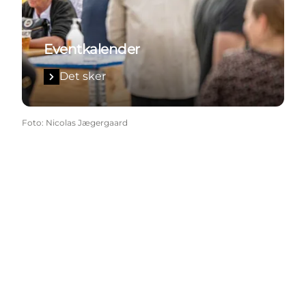
Eventkalender
Det sker
Foto
:
Nicolas Jægergaard
Share your wonders