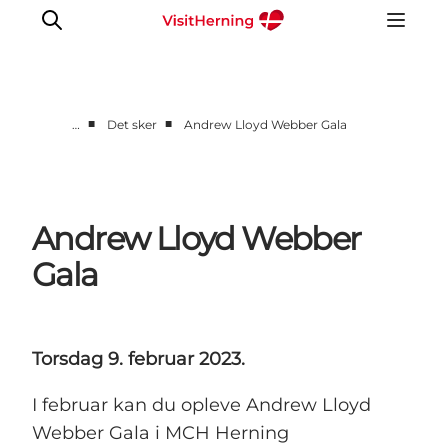
■
■
…
Det sker
Andrew Lloyd Webber Gala
Det sker
Spis, drik og shop
Kunstlandet
Andrew Lloyd Webber
Se og oplev
Gala
Find vej
Sov godt
Book overnatning
Torsdag 9. februar 2023.
I februar kan du opleve Andrew Lloyd
Webber Gala i MCH Herning