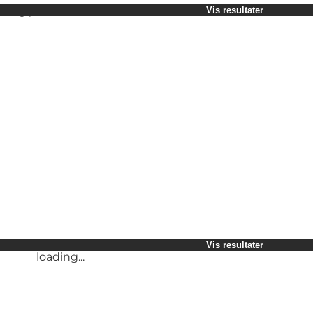
Vælg periode
Vis resultater
Børn
Venner
Min virksomhed
Min partner
loading...
Mig selv
Vis resultater
loading...
Vis resultater
loading...
Vis resultater
loading...