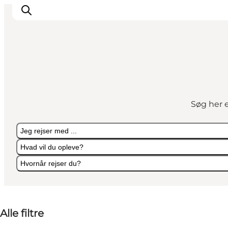
Det sker
Spis, drik og shop
Søg her e
Kunstlandet
Se og oplev
Jeg rejser med ...
Find vej
Hvad vil du opleve?
Sov godt
Hvornår rejser du?
Book overnatning
Jeg rejser med ...
Hvad vil du opleve?
Hvornår rejser du?
Alle filtre