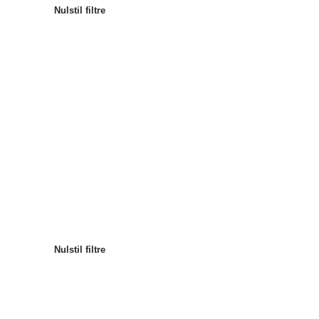
Nulstil filtre
Mest populære
Sortér
:
Nulstil filtre
Nulstil filtre
Nulstil filtre