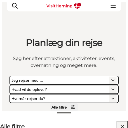
Planlæg din rejse
Det sker
Spis, drik og shop
Søg her efter attraktioner, aktiviteter, events,
Kunstlandet
overnatning og meget mere.
Se og oplev
Find vej
Jeg rejser med ...
Sov godt
Hvad vil du opleve?
Book overnatning
Hvornår rejser du?
Alle filtre
Jeg rejser med ...
Hvad vil du opleve?
Hvornår rejser du?
Alle filtre