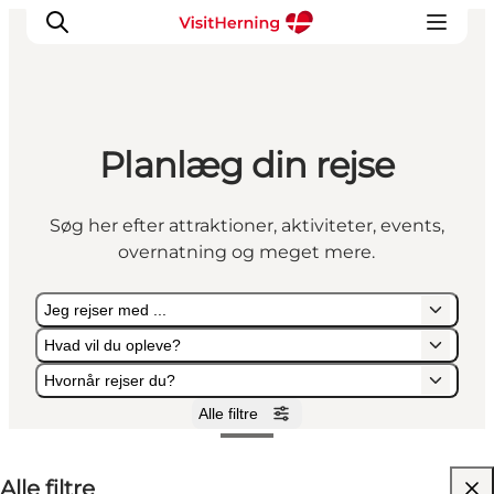
Planlæg din rejse
Det sker
Spis, drik og shop
Søg her efter attraktioner, aktiviteter, events,
Kunstlandet
overnatning og meget mere.
Se og oplev
Find vej
Jeg rejser med ...
Sov godt
Hvad vil du opleve?
Book overnatning
Hvornår rejser du?
Alle filtre
Jeg rejser med ...
Hvad vil du opleve?
Hvornår rejser du?
Alle filtre