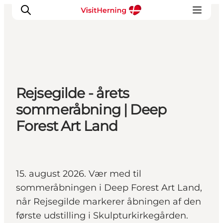
Det sker
Rejsegilde - årets
Spis, drik og shop
sommeråbning | Deep
Kunstlandet
Forest Art Land
Se og oplev
Find vej
Sov godt
Book overnatning
15. august 2026. Vær med til
sommeråbningen i Deep Forest Art Land,
når Rejsegilde markerer åbningen af den
første udstilling i Skulpturkirkegården.