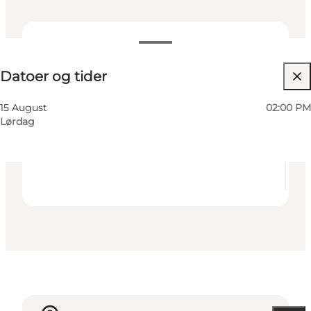
Datoer og tider
Datoer og tider
Gratis
Besøg hjemmeside
15 August
02:00 PM
Lørdag
Min virksomhed, Mig selv, Min partner, Venner,
Børn