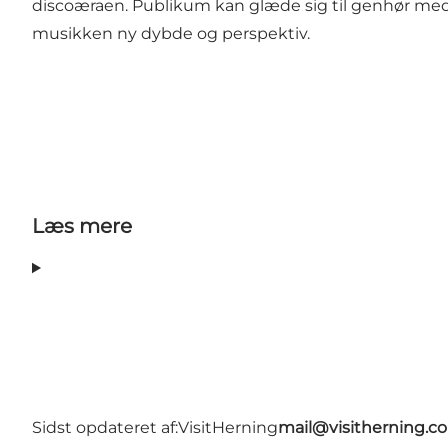
discoæraen. Publikum kan glæde sig til genhør me
musikken ny dybde og perspektiv.
Læs mere
Sidst opdateret af:
VisitHerning
mail@visitherning.c