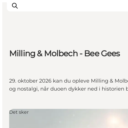
Det sker
Milling & Molbech - Bee Gees
Spis, drik og shop
Kunstlandet
Se og oplev
Find vej
29. oktober 2026 kan du opleve Milling & Mol
Sov godt
og nostalgi, når duoen dykker ned i historien
Book overnatning
Det sker