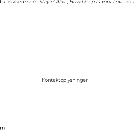
d klassikere som
Stayin’ Alive
,
How Deep Is Your Love
og
Kontaktoplysninger
om