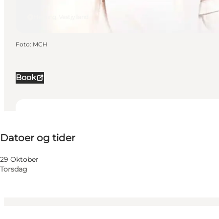
Herning, Vestjylland
Foto
:
MCH
Book
Datoer og tider
Datoer og tider
Besøg hjemmeside
Min virksomhed, Mig selv, Min partner, Venner, Børn
29 Oktober
Torsdag