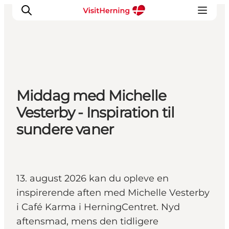
Det sker
Middag med Michelle
Spis, drik og shop
Vesterby - Inspiration til
Kunstlandet
sundere vaner
Se og oplev
Find vej
Sov godt
Book overnatning
13. august 2026 kan du opleve en
inspirerende aften med Michelle Vesterby
i Café Karma i HerningCentret. Nyd
aftensmad, mens den tidligere