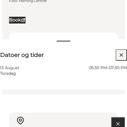
Foto
:
Herning Centret
Book
Datoer og tider
Datoer og tider
Besøg hjemmeside
Venner, Min virksomhed, Mig selv, Min partner
13 August
05:30 PM–07:30 PM
Torsdag