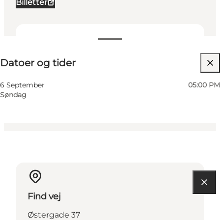
Billetter
Datoer og tider
Datoer og tider
Besøg hjemmeside
Mig selv, Min partner, Venner, Børn
6 September
05:00 PM
Søndag
Find vej
Østergade 37