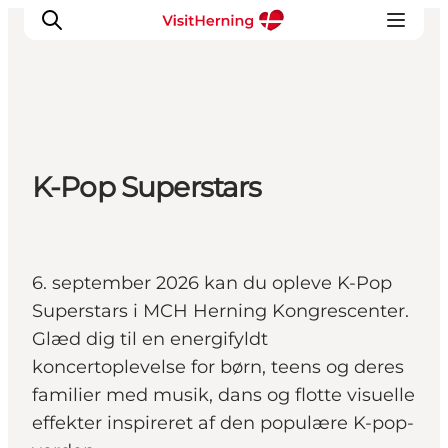
Det sker
K-Pop Superstars
Spis, drik og shop
Kunstlandet
Se og oplev
Find vej
6. september 2026 kan du opleve K-Pop
Sov godt
Superstars i MCH Herning Kongrescenter.
Book overnatning
Glæd dig til en energifyldt
koncertoplevelse for børn, teens og deres
familier med musik, dans og flotte visuelle
effekter inspireret af den populære K-pop-