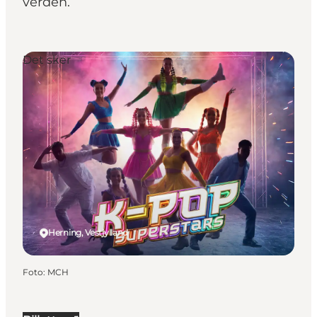
verden.
Det sker
Herning, Vestjylland
Foto
:
MCH