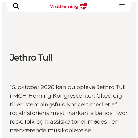
Det sker
Jethro Tull
Spis, drik og shop
Kunstlandet
Se og oplev
Find vej
15. oktober 2026 kan du opleve Jethro Tull
Sov godt
i MCH Herning Kongrescenter. Glæd dig
Book overnatning
til en stemningsfuld koncert med et af
rockhistoriens mest markante bands, hvor
rock, folk og klassiske toner mødes i en
nærværende musikoplevelse.