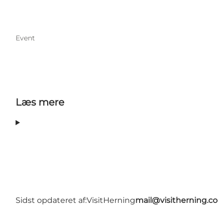
Event
Læs mere
Sidst opdateret af:
VisitHerning
mail@visitherning.c