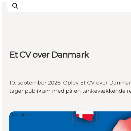
Det sker
Et CV over Danmark
Spis, drik og shop
Kunstlandet
Se og oplev
Find vej
10. september 2026. Oplev Et CV over Danmark
Sov godt
tager publikum med på en tankevækkende rej
Book overnatning
Det sker