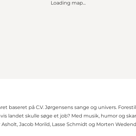
Loading map...
aret baseret på C.V. Jørgensens sange og univers. Fores
hvis landet skulle søge et job? Med musik, humor og ska
Asholt, Jacob Morild, Lasse Schmidt og Morten Wedendahl