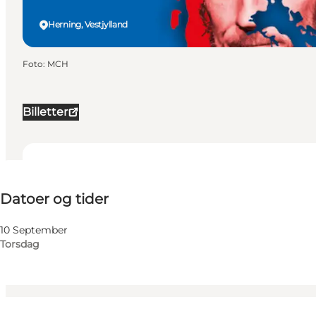
Herning, Vestjylland
Foto
:
MCH
Billetter
Datoer og tider
Datoer og tider
Besøg hjemmeside
Min virksomhed, Mig selv, Min partner, Venner, Børn
10 September
Torsdag