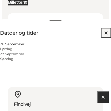
Billetter
Datoer og tider
Datoer og tider
Besøg hjemmeside
Min virksomhed, Mig selv, Min partner, Venner,
26 September
Børn
Lørdag
27 September
Søndag
Find vej