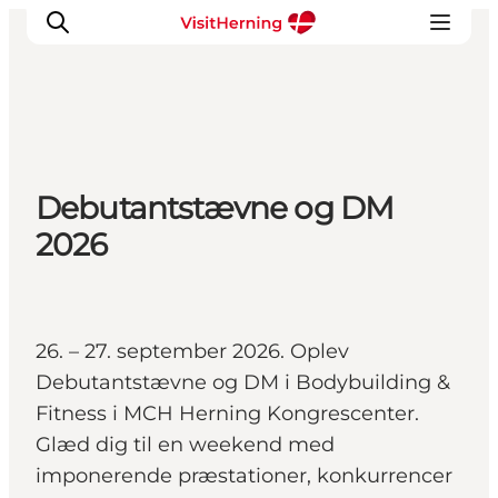
Det sker
Debutantstævne og DM
Spis, drik og shop
2026
Kunstlandet
Se og oplev
Find vej
Sov godt
26. – 27. september 2026. Oplev
Book overnatning
Debutantstævne og DM i Bodybuilding &
Fitness i MCH Herning Kongrescenter.
Glæd dig til en weekend med
imponerende præstationer, konkurrencer