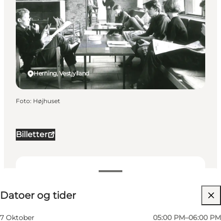
Herning, Vestjylland
Foto
:
Højhuset
Billetter
Datoer og tider
Datoer og tider
Besøg hjemmeside
Min virksomhed, Mig selv, Min partner, Venner
7 Oktober
05:00 PM–06:00 PM