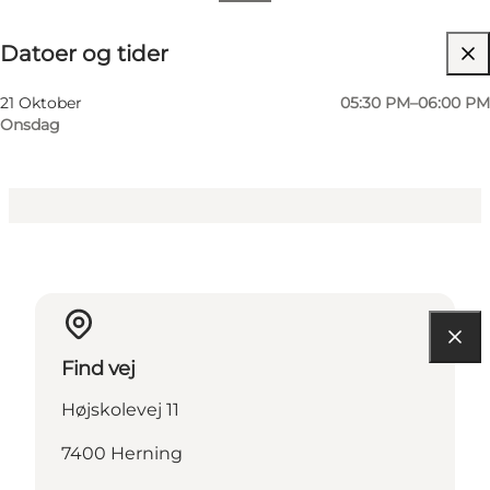
Datoer og tider
Datoer og tider
Besøg hjemmeside
Min virksomhed, Mig selv, Min partner, Venner,
21 Oktober
05:30 PM–06:00 PM
Børn
Onsdag
Find vej
Højskolevej 11
7400 Herning