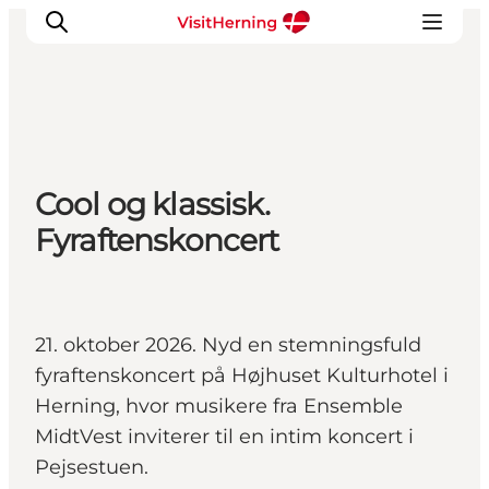
Det sker
Cool og klassisk.
Spis, drik og shop
Fyraftenskoncert
Kunstlandet
Se og oplev
Find vej
Sov godt
21. oktober 2026. Nyd en stemningsfuld
Book overnatning
fyraftenskoncert på Højhuset Kulturhotel i
Herning, hvor musikere fra Ensemble
MidtVest inviterer til en intim koncert i
Pejsestuen.