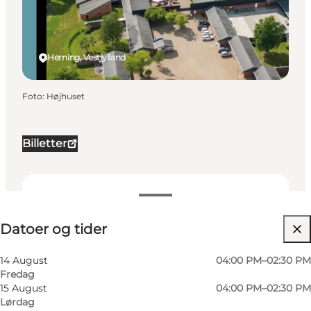
Herning, Vestjylland
Foto
:
Højhuset
Billetter
Datoer og tider
Datoer og tider
Besøg hjemmeside
Min virksomhed, Mig selv, Min partner, Venner,
14 August
04:00 PM–02:30 PM
Børn
Fredag
15 August
04:00 PM–02:30 PM
Lørdag