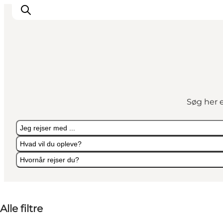
Det sker
Spis, drik og shop
Søg her e
Kunstlandet
Se og oplev
Jeg rejser med ...
Find vej
Hvad vil du opleve?
Sov godt
Hvornår rejser du?
Book overnatning
Jeg rejser med ...
Hvad vil du opleve?
Hvornår rejser du?
Alle filtre