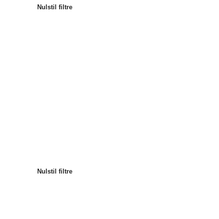
Nulstil filtre
Mest populære
Sortér
:
Nulstil filtre
Nulstil filtre
Nulstil filtre