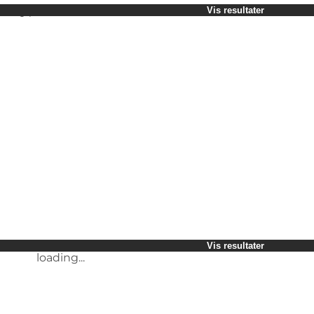
Vælg periode
Vis resultater
Børn
Venner
Min virksomhed
Min partner
loading...
Mig selv
Vis resultater
loading...
Vis resultater
loading...
Vis resultater
loading...