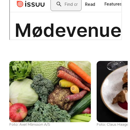
E.A.T. Eating and Tourism
Økologiske sp
Foto
:
Axel Månsson A/S
Foto
:
Claus Haage