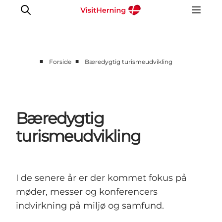
■
■
Forside
Bæredygtig turismeudvikling
Forside
Hvorfor Midtjylland
Vores services
Bæredygtig
Hoteller og venues
turismeudvikling
Udenfor mødelokalet
Bæredygtig turismeudvikling
I de senere år er der kommet fokus på
møder, messer og konferencers
indvirkning på miljø og samfund.