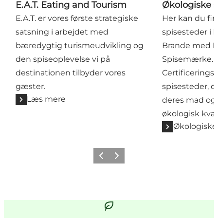
E.A.T. Eating and Tourism
Økologiske s
E.A.T. er vores første strategiske
Her kan du fi
satsning i arbejdet med
spisesteder i 
bæredygtig turismeudvikling og
Brande med D
den spiseoplevelse vi på
Spisemærke.
destinationen tilbyder vores
Certificerings
gæster.
spisesteder, d
Læs mere
deres mad og 
økologisk kvali
Økologiske
Forrige billede
Næste billede