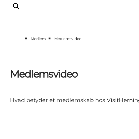
■
■
Medlem
Medlemsvideo
Medlem
Eventinfo
Turisme og marked
Medlemsvideo
Udviklingsprojekter
Værktøjskasse
Om VisitHerning
Hvad betyder et medlemskab hos VisitHerning